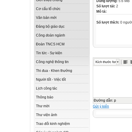
Giới thiệu chung
Dung lượng:
5.6 MB
Số lượt tải:
2
Cơ cấu tổ chức
Mô tả:
Văn bản mới
Số lượt thích:
0 ngườ
Đảng bộ giáo dục
Công đoàn ngành
Đoàn TNCS HCM
Tin tức - Sự kiện
Công nghệ thông tin
Kích thước font
Thi đua - Khen thưởng
Người tốt - Việc tốt
Lịch công tác
Thông báo
Đường dẫn
:
p
Thư mời
Gửi ý kiến
Thư viện ảnh
Trao đổi kinh nghiệm