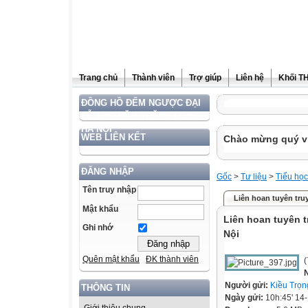
Trang chủ
Thành viên
Trợ giúp
Liên hệ
Khối T
ĐỒNG HỒ ĐẾM NGƯỢC ĐẠI
LỄ 1000 NĂM THĂNG LONG –
HÀ NỘI
WEB LIÊN KẾT
Chào mừng quý vị 
ĐĂNG NHẬP
Gốc
>
Tư liệu
>
Tiểu học
Tên truy nhập
Liên hoan tuyên tr
Mật khẩu
Liên hoan tuyên 
Ghi nhớ
Nội
Quên mật khẩu
ĐK thành viên
(
Người gửi:
Kiều Trọn
THÔNG TIN
Ngày gửi:
10h:45' 14