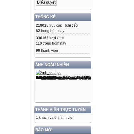
THỐNG KÊ
218025
truy cập (
chi tiết
)
82
trong hôm nay
336163
lượt xem
110
trong hôm nay
90
thành viên
ẢNH NGẪU NHIÊN
THÀNH VIÊN TRỰC TUYẾN
1 khách và 0 thành viên
BÁO MỚI