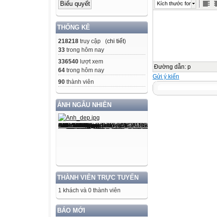
Kích thước font
THỐNG KÊ
218218
truy cập (
chi tiết
)
33
trong hôm nay
336540
lượt xem
Đường dẫn
:
p
64
trong hôm nay
Gửi ý kiến
90
thành viên
ẢNH NGẪU NHIÊN
THÀNH VIÊN TRỰC TUYẾN
1 khách và 0 thành viên
BÁO MỚI