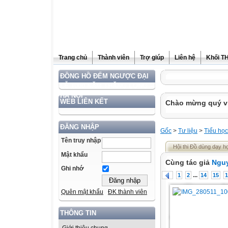
Trang chủ
Thành viên
Trợ giúp
Liên hệ
Khối T
ĐỒNG HỒ ĐẾM NGƯỢC ĐẠI
LỄ 1000 NĂM THĂNG LONG –
HÀ NỘI
WEB LIÊN KẾT
Chào mừng quý vị 
ĐĂNG NHẬP
Gốc
>
Tư liệu
>
Tiểu học
Tên truy nhập
Hội thi Đồ dùng dạy 
Mật khẩu
Cùng tác giả
Ngu
Ghi nhớ
...
1
2
14
15
1
Quên mật khẩu
ĐK thành viên
THÔNG TIN