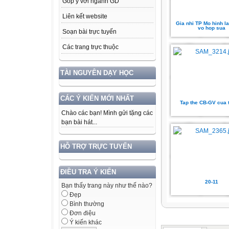
Góp ý với ngành GD
Liên kết website
Gia nhi TP Mo hinh l
vo hop sua
Soạn bài trực tuyến
Các trang trực thuộc
TÀI NGUYÊN DẠY HỌC
CÁC Ý KIẾN MỚI NHẤT
Tap the CB-GV cua 
Chào các bạn! Mình gửi tặng các
bạn bài hát...
HỖ TRỢ TRỰC TUYẾN
ĐIỀU TRA Ý KIẾN
20-11
Bạn thấy trang này như thế nào?
Đẹp
Bình thường
Đơn điệu
Ý kiến khác