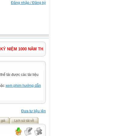
Đăng nhập / Đăng ký
NIỆM 1000 NĂM THĂNG LONG - HÀ NỘI ! NĂM HỌC TIẾP TỤC ĐỔI MỚI
ể tải được các tài liệu
hoặc
xem phim hướng dẫn
Đưa tư liệu lên
 giả
Lịch sử tải về