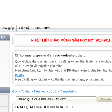
Trợ giúp
Liên hệ
Khối THCS
 ĐẠI
NHIỆT LIỆT CHÀO MỪNG NĂM HỌC MỚI 2010-2011, KỶ 
ONG –
Chào mừng quý vị đến với website của ...
Quý vị chưa đăng nhập hoặc chưa đăng ký làm thành viên, vì vậy chưa th
của Thư viện về máy tính của mình.
Nếu chưa đăng ký, hãy nhấn vào chữ
ĐK thành viên
ở phía bên trái, 
tại đây
Nếu đã đăng ký rồi, quý vị có thể đăng nhập ở ngay phía bên trái.
Gốc
>
Tư liệu
>
Tiểu học
>
Lớp 1
>
Tiếng Anh
>
TRAO QUA CUA HOI HN NHAT VIET
Cùng tác
TRAO QUA CUA HOI HN NHAT VIET