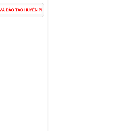
 TẠO HUYỆN PHÚC THỌ - THÀNH PHỐ HÀ NỘI ĐỊA CHỈ: THỊ TRẤN – P