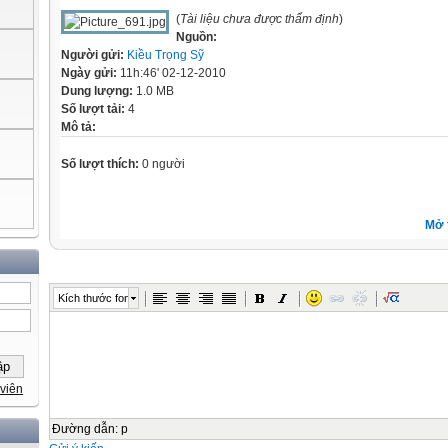
(
Tài liệu chưa được thẩm định
)
Nguồn:
Người gửi:
Kiều Trọng Sỹ
Ngày gửi:
11h:46' 02-12-2010
Dung lượng:
1.0 MB
Số lượt tải:
4
Mô tả:
Số lượt thích:
0 người
Mở 
Kích thước font
viên
Đường dẫn
:
p