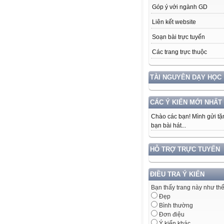
Góp ý với ngành GD
Liên kết website
Soạn bài trực tuyến
Các trang trực thuộc
TÀI NGUYÊN DẠY HỌC
CÁC Ý KIẾN MỚI NHẤT
Chào các bạn! Mình gửi tặ
bạn bài hát...
HỖ TRỢ TRỰC TUYẾN
ĐIỀU TRA Ý KIẾN
Bạn thấy trang này như th
Đẹp
Bình thường
Đơn điệu
Ý kiến khác