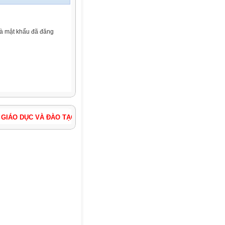
và mật khẩu đã đăng
DỤC VÀ ĐÀO TẠO HUYỆN PHÚC THỌ - THÀNH PHỐ HÀ NỘI ĐỊA CHỈ: THỊ