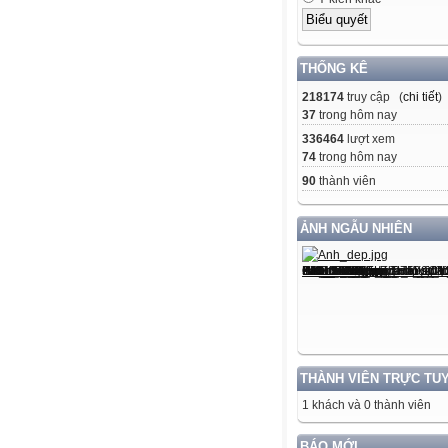
THỐNG KÊ
218174
truy cập (
chi tiết
)
37
trong hôm nay
336464
lượt xem
74
trong hôm nay
90
thành viên
ẢNH NGẪU NHIÊN
THÀNH VIÊN TRỰC TU
1 khách và 0 thành viên
BÁO MỚI