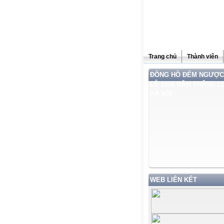
Trang chủ
Thành viên
ĐỒNG HỒ ĐẾM NGƯỢC
LỄ 1000 NĂM THĂNG L
HÀ NỘI
WEB LIÊN KẾT