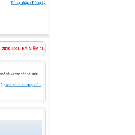
Đăng nhập / Đăng ký
-2011, KỶ NIỆM 1000 NĂM THĂNG LONG - HÀ NỘI ! NĂM HỌC TIẾP TỤ
ể tải được các tài liệu
hoặc
xem phim hướng dẫn
.