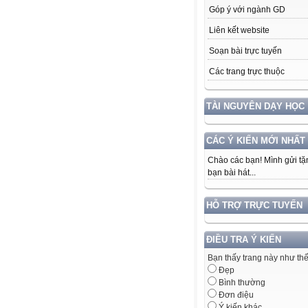
Góp ý với ngành GD
Liên kết website
Soạn bài trực tuyến
Các trang trực thuộc
TÀI NGUYÊN DẠY HỌC
CÁC Ý KIẾN MỚI NHẤT
Chào các bạn! Mình gửi tặ
bạn bài hát...
HỖ TRỢ TRỰC TUYẾN
ĐIỀU TRA Ý KIẾN
Bạn thấy trang này như th
Đẹp
Bình thường
Đơn điệu
Ý kiến khác