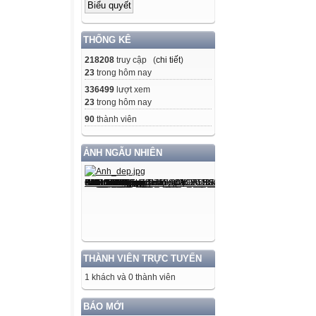
THỐNG KÊ
218208
truy cập (
chi tiết
)
23
trong hôm nay
336499
lượt xem
23
trong hôm nay
90
thành viên
ẢNH NGẪU NHIÊN
THÀNH VIÊN TRỰC TUYẾN
1 khách và 0 thành viên
BÁO MỚI