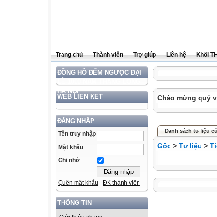
Trang chủ
Thành viên
Trợ giúp
Liên hệ
Khối T
ĐỒNG HỒ ĐẾM NGƯỢC ĐẠI
LỄ 1000 NĂM THĂNG LONG –
HÀ NỘI
WEB LIÊN KẾT
Chào mừng quý vị 
ĐĂNG NHẬP
Danh sách tư liệu c
Tên truy nhập
Gốc
>
Tư liệu
>
Ti
Mật khẩu
Ghi nhớ
Quên mật khẩu
ĐK thành viên
THÔNG TIN