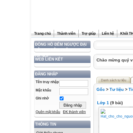
Trang chủ
Thành viên
Trợ giúp
Liên hệ
Khối T
ĐỒNG HỒ ĐẾM NGƯỢC ĐẠI
LỄ 1000 NĂM THĂNG LONG –
HÀ NỘI
WEB LIÊN KẾT
Chào mừng quý vị 
ĐĂNG NHẬP
Danh sách tư liệu
Tên truy nhập
Gốc
>
Tư liệu
>
Ti
Mật khẩu
Ghi nhớ
Lớp 1
(9 bài)
Quên mật khẩu
ĐK thành viên
THÔNG TIN