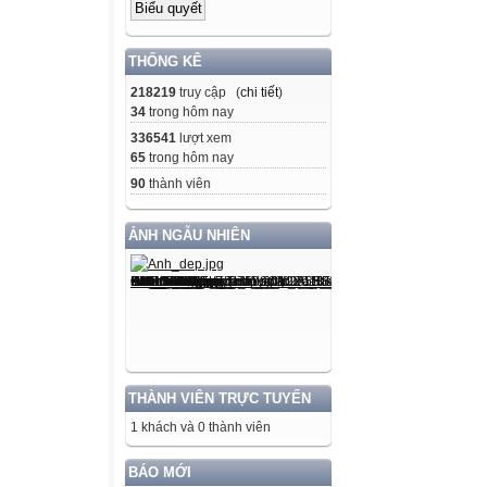
THỐNG KÊ
218219
truy cập (
chi tiết
)
34
trong hôm nay
336541
lượt xem
65
trong hôm nay
90
thành viên
ẢNH NGẪU NHIÊN
THÀNH VIÊN TRỰC TUYẾN
1 khách và 0 thành viên
BÁO MỚI