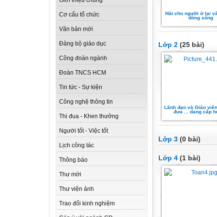
Giới thiệu chung
Hát cho người ở lại v
Cơ cấu tổ chức
dòng sông
Văn bản mới
Đảng bộ giáo dục
Lớp 2
(25 bài)
Công đoàn ngành
Đoàn TNCS HCM
Tin tức - Sự kiện
Công nghệ thông tin
Lãnh đạo và Giáo viê
đưa ... dang cấp 
Thi đua - Khen thưởng
Người tốt - Việc tốt
Lớp 3
(0 bài)
Lịch công tác
Lớp 4
(1 bài)
Thông báo
Thư mời
Thư viện ảnh
Trao đổi kinh nghiệm