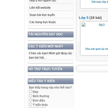
Góp ý với ngành GD
Tiết toán lớp 
Liên kết website
Soạn bài trực tuyến
Lớp 5
(16 bài)
Các trang trực thuộc
TÀI NGUYÊN DẠY HỌC
CÁC Ý KIẾN MỚI NHẤT
Cho anh gom lại m
Chào các bạn! Mình gửi tặng các
bạn bài hát...
HỖ TRỢ TRỰC TUYẾN
ĐIỀU TRA Ý KIẾN
Bạn thấy trang này như thế nào?
Đẹp
Bình thường
Đơn điệu
Ý kiến khác