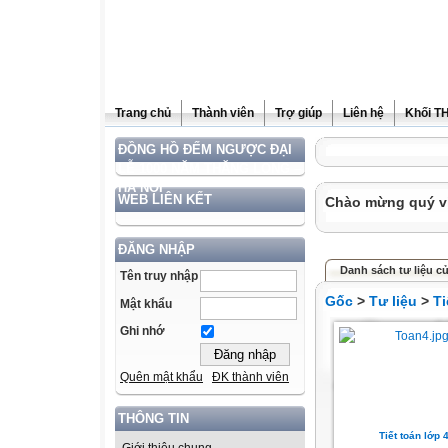
Trang chủ
Thành viên
Trợ giúp
Liên hệ
Khối T
ĐỒNG HỒ ĐẾM NGƯỢC ĐẠI
LỄ 1000 NĂM THĂNG LONG –
HÀ NỘI
WEB LIÊN KẾT
Chào mừng quý vị 
ĐĂNG NHẬP
Danh sách tư liệu c
Tên truy nhập
Gốc
>
Tư liệu
>
Ti
Mật khẩu
Ghi nhớ
Quên mật khẩu
ĐK thành viên
THÔNG TIN
Tiết toán lớp 