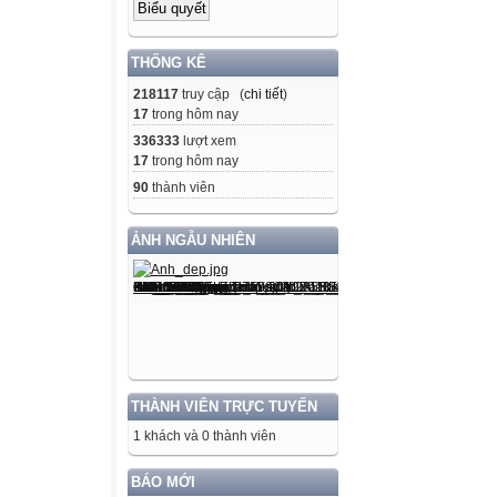
THỐNG KÊ
218117
truy cập (
chi tiết
)
17
trong hôm nay
336333
lượt xem
17
trong hôm nay
90
thành viên
ẢNH NGẪU NHIÊN
THÀNH VIÊN TRỰC TUYẾN
1 khách và 0 thành viên
BÁO MỚI