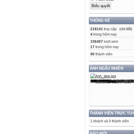
THỐNG KÊ
218141
truy cập (
chi tiết
)
4
trong hôm nay
336407
lượt xem
17
trong hôm nay
90
thành viên
ẢNH NGẪU NHIÊN
THÀNH VIÊN TRỰC TU
1 khách và 0 thành viên
BÁO MỚI