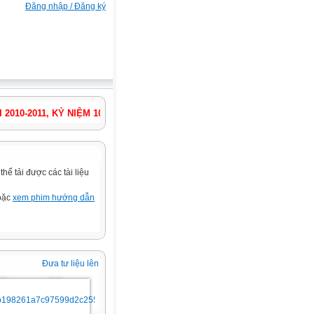
Đăng nhập / Đăng ký
-2011, KỶ NIỆM 1000 NĂM THĂNG LONG - HÀ NỘI ! NĂM HỌC TIẾP T
ể tải được các tài liệu
hoặc
xem phim hướng dẫn
Đưa tư liệu lên