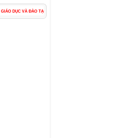
DỤC VÀ ĐÀO TẠO HUYỆN PHÚC THỌ - THÀNH PHỐ HÀ NỘI ĐỊA CHỈ: TH