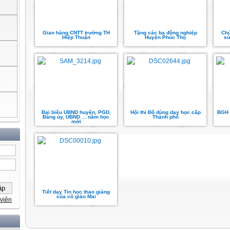
Gian hàng CNTT trường TH
Tặng các bạ đồng nghiệp
Chú
Hiệp Thuận
Huyện Phúc Thọ
sứ
Đại biểu UBND huyện, PGD,
Hội thi Đồ dùng dạy học cấp
BGH 
Đảng ủy, UBND ... năm học
Thành phố
mới
Tiết dạy Tin học thao giảng
của cô giáo Mai
viên