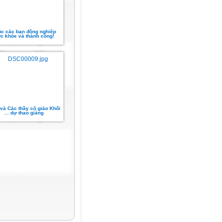
c các bạn đồng nghiệp
c khỏe và thành công!
và Các thầy cô giáo Khối
... dự thao giảng