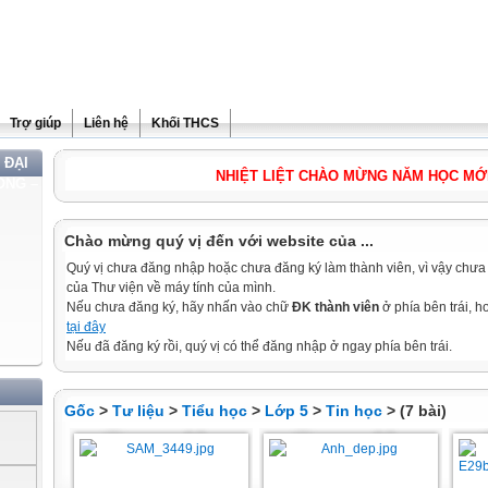
Trợ giúp
Liên hệ
Khối THCS
 ĐẠI
NHIỆT LIỆT CHÀO MỪNG NĂM HỌC MỚI 2010
ONG –
Chào mừng quý vị đến với website của ...
Quý vị chưa đăng nhập hoặc chưa đăng ký làm thành viên, vì vậy chưa th
của Thư viện về máy tính của mình.
Nếu chưa đăng ký, hãy nhấn vào chữ
ĐK thành viên
ở phía bên trái, 
tại đây
Nếu đã đăng ký rồi, quý vị có thể đăng nhập ở ngay phía bên trái.
Gốc
>
Tư liệu
>
Tiểu học
>
Lớp 5
>
Tin học
> (7 bài)