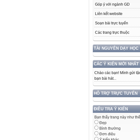
Góp ý với ngành GD
Liên kết website
Soạn bài trực tuyến
Các trang trực thuộc
TÀI NGUYÊN DẠY HỌC
CÁC Ý KIẾN MỚI NHẤT
Chào các bạn! Mình gửi tặ
bạn bài hát...
HỖ TRỢ TRỰC TUYẾN
ĐIỀU TRA Ý KIẾN
Bạn thấy trang này như th
Đẹp
Bình thường
Đơn điệu
Ý kiến khác